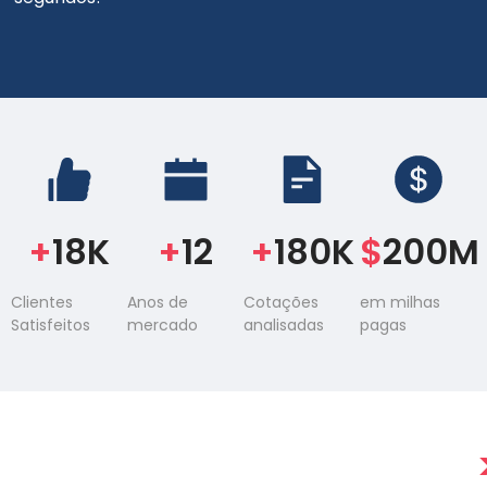
+
18
K
+
12
+
180
K
$
200
M
Clientes
Anos de
Cotações
em milhas
Satisfeitos
mercado
analisadas
pagas