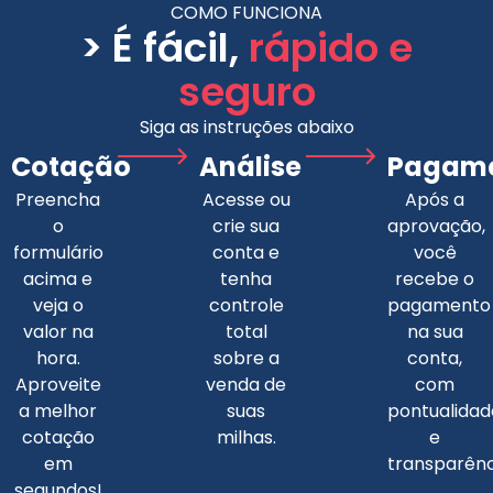
COMO FUNCIONA
> É fácil,
rápido e
seguro
Siga as instruções abaixo
Cotação
Análise
Pagam
Preencha
Acesse ou
Após a
o
crie sua
aprovação,
formulário
conta e
você
acima e
tenha
recebe o
veja o
controle
pagamento
valor na
total
na sua
hora.
sobre a
conta,
Aproveite
venda de
com
a melhor
suas
pontualidad
cotação
milhas.
e
em
transparênc
segundos!